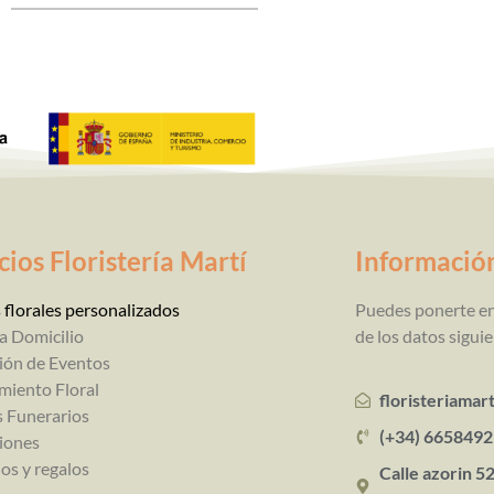
cios Floristería Martí
Informació
 florales personalizados
Puedes ponerte en
a Domicilio
de los datos siguie
ión de Eventos
miento Floral
floristeriama
s Funerarios
(+34) 665849
iones
os y regalos
Calle azorin 52