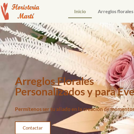
Inicio
Arreglos florales
Arreglos Florales
Personalizados y para Ev
Permítenos ser tu aliado en la creación de momentos
Contactar