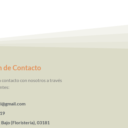
n de Contacto
 contacto con nosotros a través
ntes:
rti@gmail.com
219
 Bajo (Floristeria), 03181